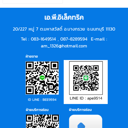
เอ.พี.อิเล็คทริค
20/227 หมู่ 7 ต.มหาสวัสดิ์ อ.บางกรวย จ.นนทบุรี 11130
Tel : 083-1649514 ,
087-8289594
E-mail :
am_1326@hotmail.com