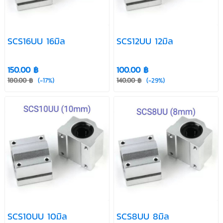
SCS16UU 16มิล
SCS12UU 12มิล
150.00 ฿
100.00 ฿
180.00 ฿
(-17%)
140.00 ฿
(-29%)
SCS10UU 10มิล
SCS8UU 8มิล