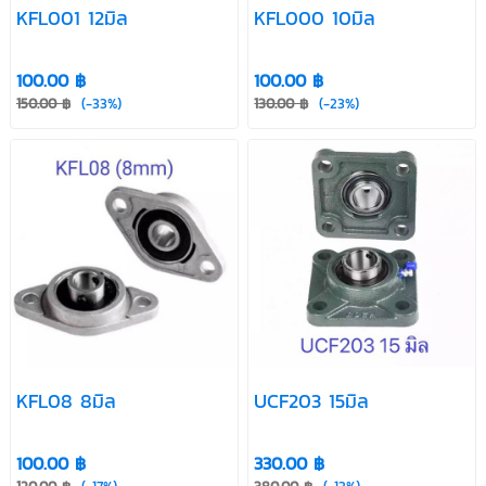
KFL001 12มิล
KFL000 10มิล
100.00 ฿
100.00 ฿
150.00 ฿
(-33%)
130.00 ฿
(-23%)
KFL08 8มิล
UCF203 15มิล
100.00 ฿
330.00 ฿