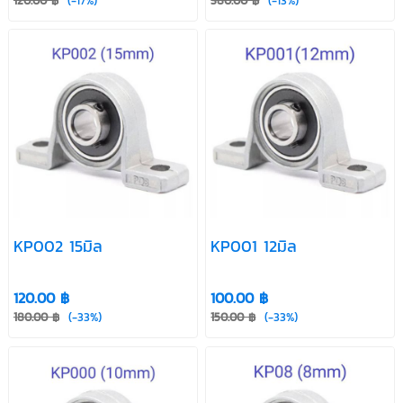
120.00 ฿
(-17%)
380.00 ฿
(-13%)
KP002 15มิล
KP001 12มิล
120.00 ฿
100.00 ฿
180.00 ฿
(-33%)
150.00 ฿
(-33%)