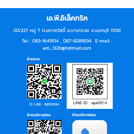
เอ.พี.อิเล็คทริค
20/227 หมู่ 7 ต.มหาสวัสดิ์ อ.บางกรวย จ.นนทบุรี 11130
Tel : 083-1649514 ,
087-8289594
E-mail :
am_1326@hotmail.com